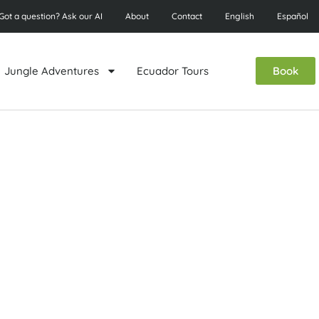
Got a question? Ask our AI
About
Contact
English
Español
Jungle Adventures
Ecuador Tours
Book