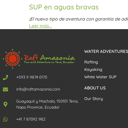
SUP en aguas bravas
¡El nuevo tipo de aventura con garantía de adr
Leer más…
WATER ADVENTURE
Rafting
Kayaking
White Water SUP
+593 9 9874 0170
ABOUT US
info@raftamazonia.com
Our Story
Guayaquil y Machala, 150101 Tena,
Napo Province, Ecuador
+41 7 87092 982