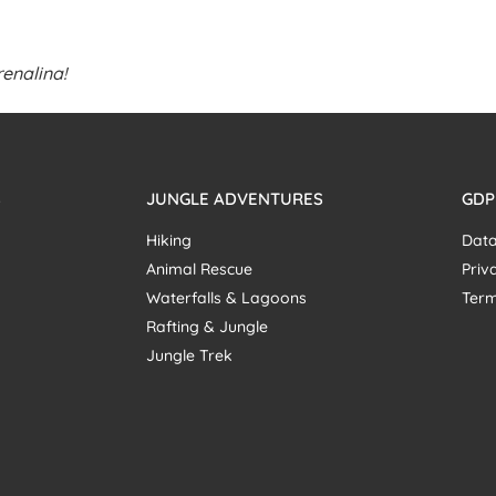
enalina!
S
JUNGLE ADVENTURES
GDP
Hiking
Data
Animal Rescue
Priv
Waterfalls & Lagoons
Term
Rafting & Jungle
Jungle Trek